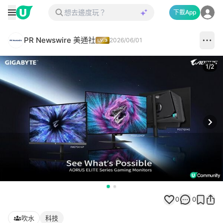
下載App
PR Newswire 美通社
2026/06/01
1
/
2
Next
0
0
吹水
科技