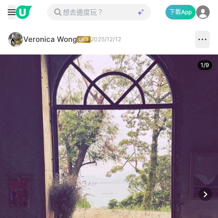
下載App
Veronica Wong
2025/12/12
1
/
9
Next