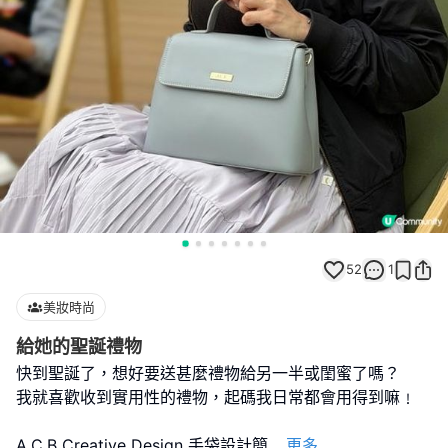
52
1
美妝時尚
給她的聖誕禮物
快到聖誕了，想好要送甚麼禮物給另一半或閨蜜了嗎？
我就喜歡收到實用性的禮物，起碼我日常都會用得到嘛﹗
A.C.B Creative Design 手袋設計簡
...
更多