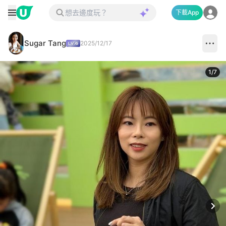
下載App
Sugar Tang
2025/12/17
1
/
7
Next