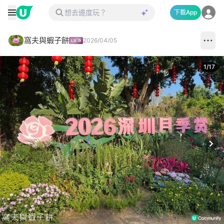
下載App
窩夫與蝦子餅
2026/04/05
1
/
17
Next