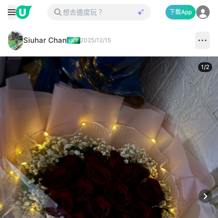
下載App
Siuhar Chan
2025/12/15
1
/
2
Next