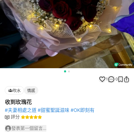
1
0
吹水
情感
收到玫瑰花
#夫妻相處之道
#甜蜜聖誕滋味
#OK即刻有
評分
發表第一個留言...