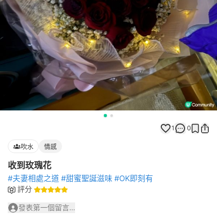
1
0
吹水
情感
收到玫瑰花
#夫妻相處之道
#甜蜜聖誕滋味
#OK即刻有
評分
發表第一個留言...