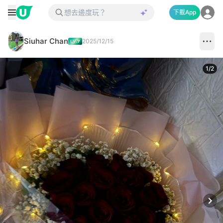
下載App
Siuhar Chan
2025/12/15
1
/
2
Next