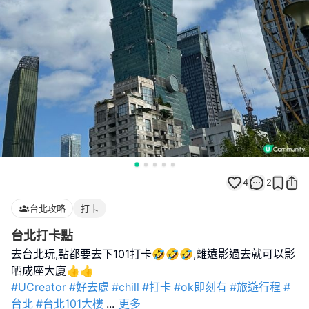
4
2
台北攻略
打卡
台北打卡點
去台北玩,點都要去下101打卡🤣🤣🤣,離遠影過去就可以影
#UCreator
#好去處
#chill
#打卡
#ok即刻有
#旅遊行程
#
台北
#台北101大樓
...
更多