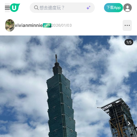
下載App
vivianminnie
2026/01/03
1
/
5
Next