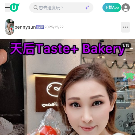
下載App
pennysun
2025/12/22
1
/
19
Next