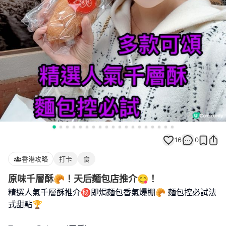
16
0
香港攻略
打卡
食
原味千層酥🥐！天后麵包店推介😋！
精選人氣千層酥推介㊙️即焗麵包香氣爆棚🥐 麵包控必試法
式甜點🏆