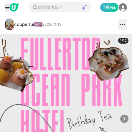
下載App
copperlui
2025/10/13
1
/
12
Next