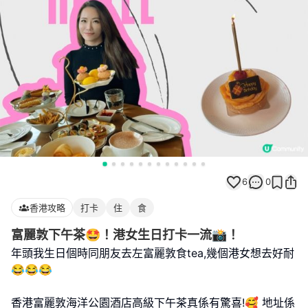
6
0
香港攻略
打卡
住
食
富麗敦下午茶🤩！港女生日打卡一流📸！
年頭我生日個時同朋友去左富麗敦食tea,幾個港女想去好耐
😂😂😂
香港富麗敦海洋公園酒店高級下午茶真係有驚喜!🥰 地址係