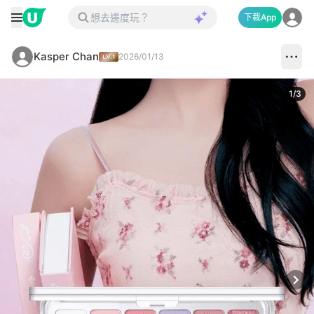
下載App
Kasper Chan
2026/01/13
1
/
3
Next