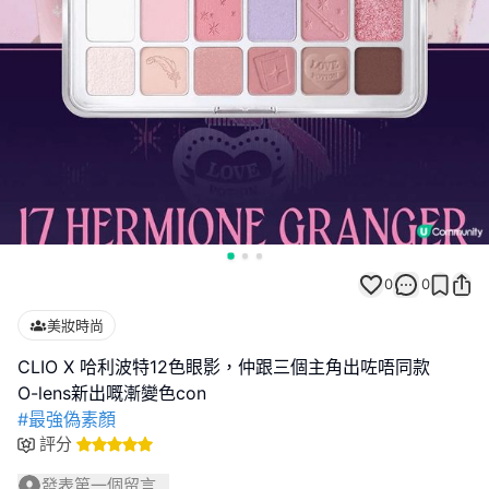
0
0
美妝時尚
CLIO X 哈利波特12色眼影，仲跟三個主角出咗唔同款
#最強偽素顏
評分
發表第一個留言...