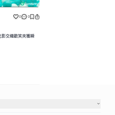
0
0
光影交織歡笑夾獲瞬