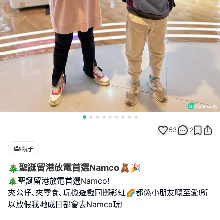
53
2
親子
🎄聖誕留港放電首選Namco🧸🎉
🎄聖誕留港放電首選Namco!
夾公仔､夾零食､玩機遊戲同擲彩虹🌈都係小朋友嘅至愛!所
以放假我哋成日都會去Namco玩!