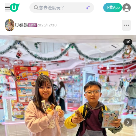
下載App
貝媽媽
2025/12/30
1
/
9
Next