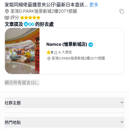
家姐同細佬最鍾意夾公仔!最新日本直送
...
更多
荃灣D.PARK愉景新城2樓2071號舖
評分
文章提及
的好去處
Namco (愉景新城店)
5
4
人想去
荃灣D.PARK愉景新城2樓2071號舖
顯示所有留言(
2
)...
社群主題
熱門地點