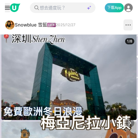
下載App
Snowblue 雪藍
2025/12/27
1
/
8
Next