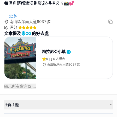
每個角落都浪漫到爆,影相控必收📸💕
...
更多
南山區深南大道9037號
評分
文章提及
的好去處
梅拉尼亞小鎮
5
6
人想去
南山區深南大道9037號
顯示所有留言(
2
)...
社群主題