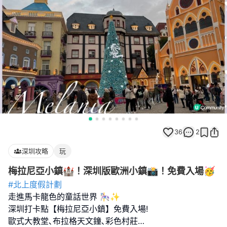
36
2
深圳攻略
玩
梅拉尼亞小鎮🏰！深圳版歐洲小鎮📸！免費入場🥳
#北上度假計劃
走進馬卡龍色的童話世界 🎠✨
深圳打卡點【梅拉尼亞小鎮】免費入場!
歐式大教堂､布拉格天文鐘､彩色村莊…