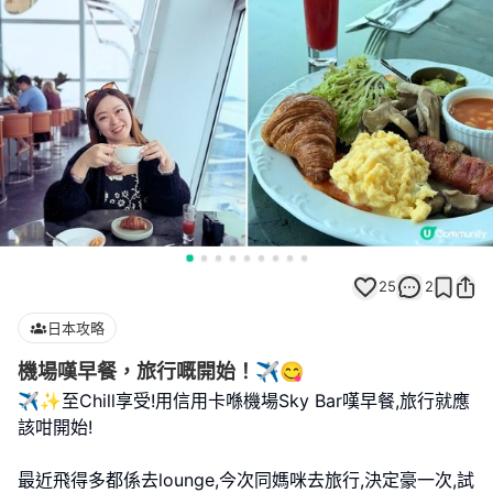
25
2
日本攻略
機場嘆早餐，旅行嘅開始！✈️😋
✈️✨至Chill享受!用信用卡喺機場Sky Bar嘆早餐,旅行就應
該咁開始!
最近飛得多都係去lounge,今次同媽咪去旅行,決定豪一次,試