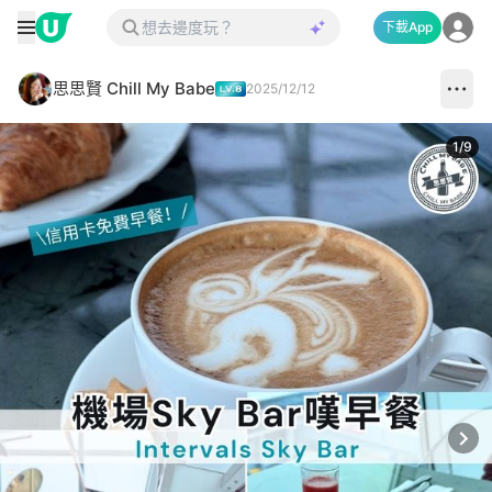
下載App
思思賢 Chill My Babe
2025/12/12
1
/
9
Next