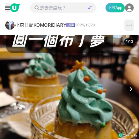
下載App
小森日記KOMORIDIARY
2025/12/29
1
/
13
Next