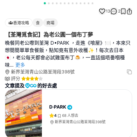
13
2
香港攻略
食
商場
【荃灣覓食記】為老公圓一個布丁夢
晚餐同老公嚟到荃灣 D•PARK ，走進《喰屋》🍽️，本來只
想簡簡單單食餐飯，點知竟有意外收穫✨！每次去日本
🇯🇵，老公每天都會必試雞蛋布丁🍮，一直話搵唔番嗰種
味
...
更多
新界荃灣青山公路荃灣段398號
評分
文章提及
的好去處
D·PARK
4
68
人想去
新界荃灣青山公路荃灣段398號