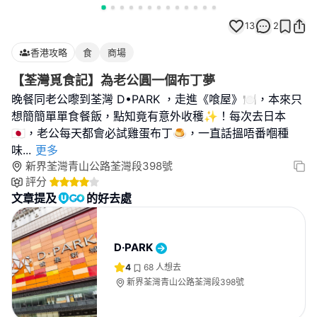
13
2
香港攻略
食
商場
【荃灣覓食記】為老公圓一個布丁夢
晚餐同老公嚟到荃灣 D•PARK ，走進《喰屋》🍽️，本來只
想簡簡單單食餐飯，點知竟有意外收穫✨！每次去日本
🇯🇵，老公每天都會必試雞蛋布丁🍮，一直話搵唔番嗰種
味
...
更多
新界荃灣青山公路荃灣段398號
評分
文章提及
的好去處
D·PARK
4
68
人想去
新界荃灣青山公路荃灣段398號