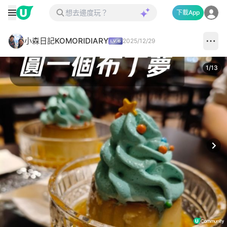
下載App
小森日記KOMORIDIARY
2025/12/29
1
/
13
Next