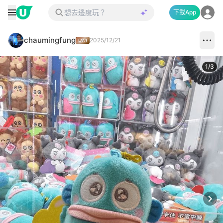
下載App
chaumingfung
2025/12/21
1
/
3
Next