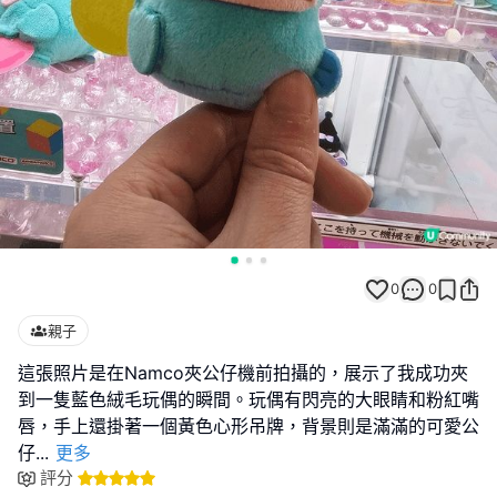
0
0
親子
這張照片是在Namco夾公仔機前拍攝的，展示了我成功夾
到一隻藍色絨毛玩偶的瞬間。玩偶有閃亮的大眼睛和粉紅嘴
唇，手上還掛著一個黃色心形吊牌，背景則是滿滿的可愛公
仔
...
更多
評分