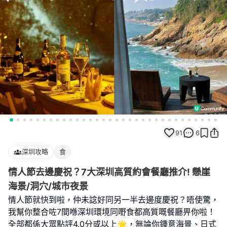
91
6
深圳攻略
食
情人節去邊慶祝？7大深圳高質約會餐廳推介! 懸崖
海景/洞穴/城市夜景
情人節就快到啦，仲未諗好同另一半去邊度慶祝？唔使驚，
我幫你整合咗7間喺深圳環境同嘢食都高質嘅餐廳畀你啦！
全部都係大眾點評4.0分或以上🌟，無論你鍾意海景、日式