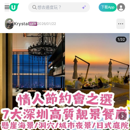
下載App
Krystal
2026/01/22
1
/
32
Next