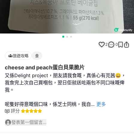
2
0
旅遊攻略
食
cheese and peach蛋白貝果脆片
又係Delight project，朋友請我食嘅，真係心有芫茜😄，
我食完上次自己買嗰包，翌日佢就送咗兩包不同口味嘅俾
我。
呢隻好得意嘅個口味，係芝士同桃，我自
...
更多
評分
發表第一個留言...