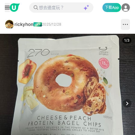
下載App
rickyhon
2025/12/28
1
/
3
Next