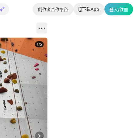
下載App
創作者合作平台
登入/註冊
1
/
5