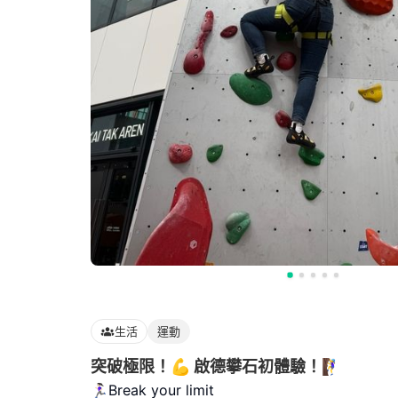
生活
運動
突破極限！💪 啟德攀石初體驗！🧗‍♀️
🏃🏻‍♀️Break your limit