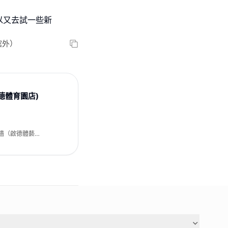
,所以又去試一些新
館外）
啟德體育園店)
牆（啟德體藝館