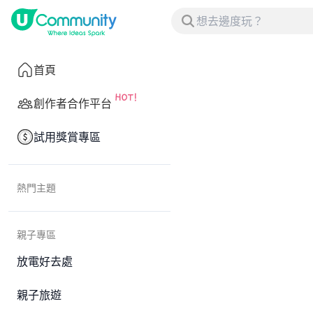
首頁
創作者合作平台
試用獎賞專區
熱門主題
親子專區
放電好去處
親子旅遊