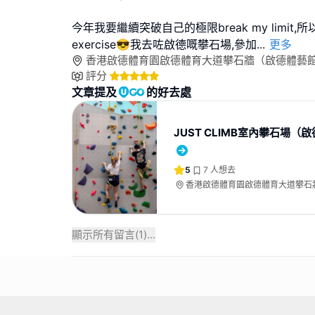
今年我要繼續突破自己的極限break my limit
exercise😎我去咗啟德嘅攀石場,參加
...
更多
香港啟德體育園啟德體育大道攀石牆（啟德體藝
評分
文章提及
的好去處
JUST CLIMB室內攀石場（
5
7
人想去
香港啟德體育園啟德體育大道攀石
外）
顯示所有留言(
1
)...