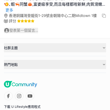
🍤､蝦🦐同蟹🦀,富婆級享受,而且每樣都咁新鮮,肉質滑嫩
...
更多
香港銅鑼灣登龍街1-29號金朝陽中心二期Midtown 1樓
評分
發表第一個留言...
社群主題
熱門地點
下載 U Lifestyle應用程式