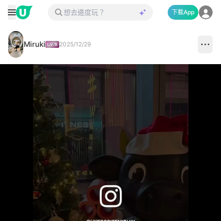
下載App
Miruki
2025/12/29