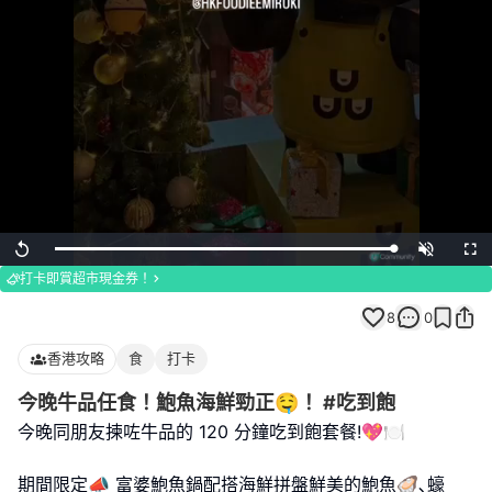
Loaded
:
Replay
Unmute
Full
100.00%
打卡即賞超市現金券！
8
0
香港攻略
食
打卡
今晚牛品任食！鮑魚海鮮勁正🤤！ #吃到飽
今晚同朋友揀咗牛品的 120 分鐘吃到飽套餐!💖🍽️
期間限定📣 富婆鮑魚鍋配搭海鮮拼盤鮮美的鮑魚🦪､蠔