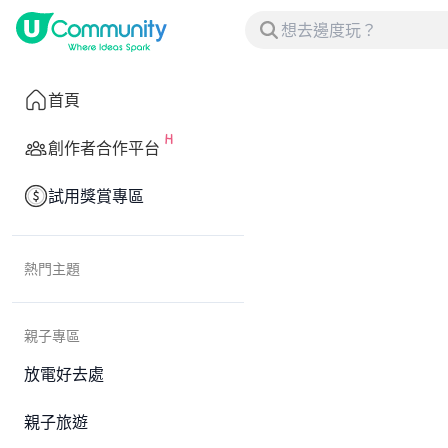
首頁
創作者合作平台
試用獎賞專區
熱門主題
親子專區
放電好去處
親子旅遊