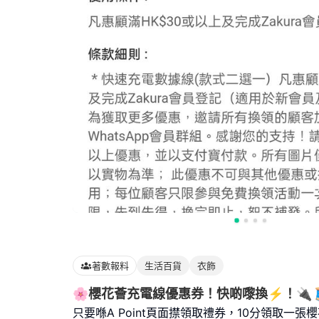
著數報料
生活百貨
衣飾
🌸櫻花薈充電線優惠券！快啲嚟換⚡️！🔌
只要喺A Point頁面㩒領取禮券，10分領取一