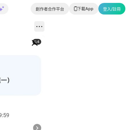
下載App
創作者合作平台
登入/註冊
1
/
4