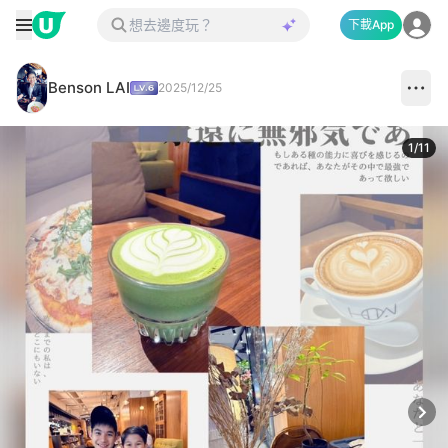
下載App
Benson LAI
2025/12/25
1
/
11
Next