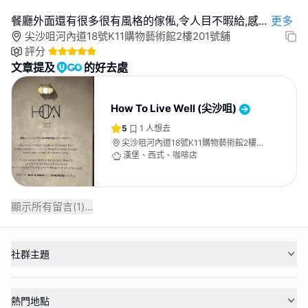
餐廳外面還有很多很有風格的傢俬,令人目不暇給,感
...
更多
尖沙咀河內道18號K11購物藝術館2樓201號舖
評分
文章提及
的好去處
How To Live Well (尖沙咀)
5
1
人想去
尖沙咀河內道18號K11購物藝術館2樓
201號舖
漢堡、西式、咖啡店
顯示所有留言(
1
)...
社群主題
熱門地點