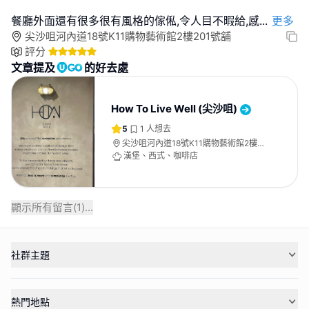
餐廳外面還有很多很有風格的傢俬,令人目不暇給,感
...
更多
尖沙咀河內道18號K11購物藝術館2樓201號舖
評分
文章提及
的好去處
How To Live Well (尖沙咀)
5
1
人想去
尖沙咀河內道18號K11購物藝術館2樓
201號舖
漢堡、西式、咖啡店
顯示所有留言(
1
)...
社群主題
熱門地點