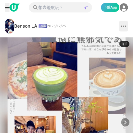
下載App
Benson LAI
2025/12/25
1
/
11
Next