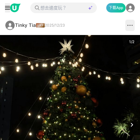
下載App
Tinky Tia
2025/12/23
1
/
2
Next