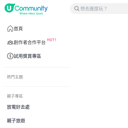
首頁
創作者合作平台
試用獎賞專區
熱門主題
親子專區
放電好去處
親子旅遊