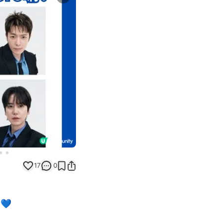
Next slide
17
0
💙