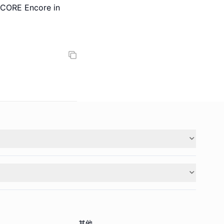
CORE Encore in
其他