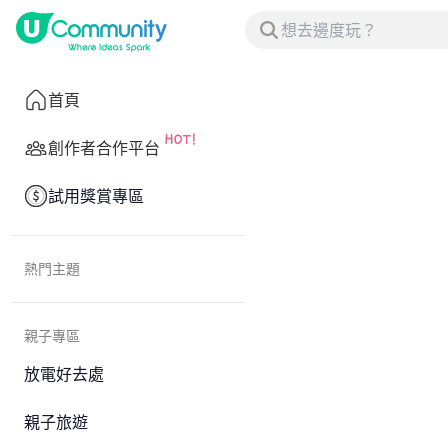
首頁
創作者合作平台
試用獎賞專區
熱門主題
親子專區
放電好去處
親子旅遊