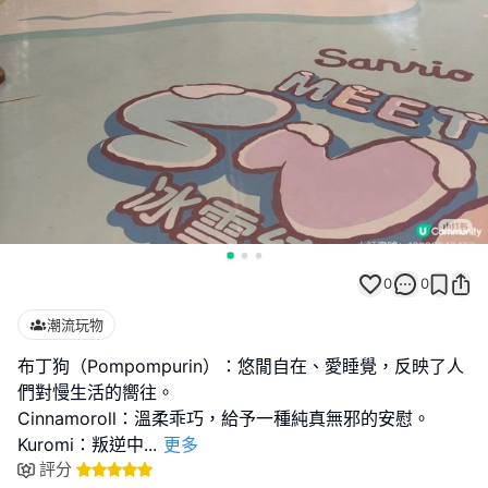
0
0
潮流玩物
布丁狗（Pompompurin）：悠閒自在、愛睡覺，反映了人
們對慢生活的嚮往。
Cinnamoroll：溫柔乖巧，給予一種純真無邪的安慰。
Kuromi：叛逆中
...
更多
評分