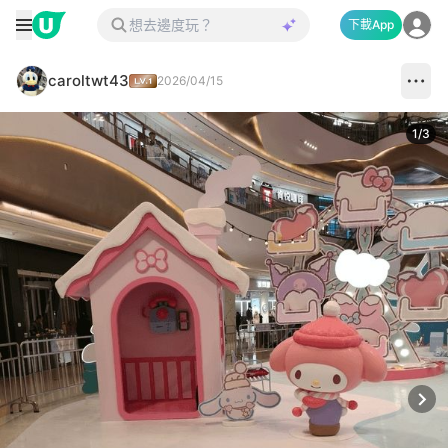
下載App
caroltwt43
2026/04/15
1
/
3
Next