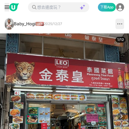
下載App
Baby_Hogi
2025/12/27
1
/
12
Next