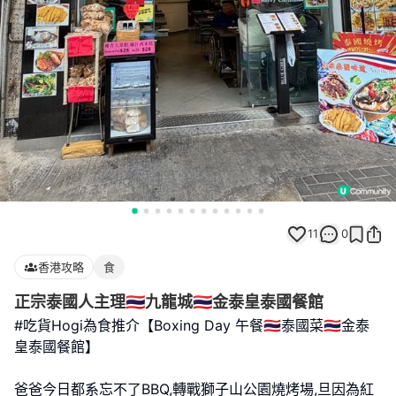
11
0
香港攻略
食
正宗泰國人主理🇹🇭九龍城🇹🇭金泰皇泰國餐館
#吃貨Hogi為食推介【Boxing Day 午餐🇹🇭泰國菜🇹🇭金泰
皇泰國餐館】
爸爸今日都系忘不了BBQ,轉戰獅子山公園燒烤場,旦因為紅