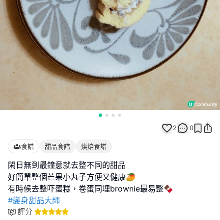
2
0
食譜
甜品食譜
烘焙食譜
閑日無到最鐘意就去整不同的甜品
好簡單整個芒果小丸子方便又健康🥭
#變身甜品大師
評分