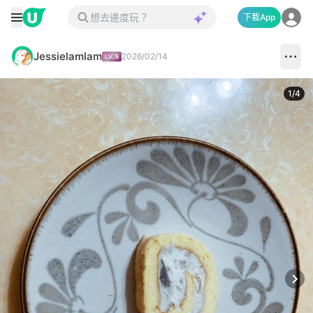
下載App
Jessielamlam
2026/02/14
1
/
4
Next