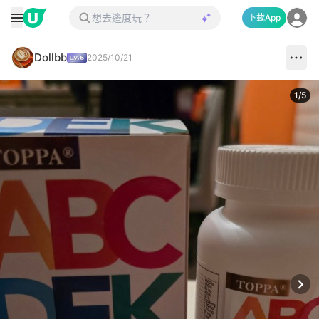
下載App
Dollbb
2025/10/21
1
/
5
Next