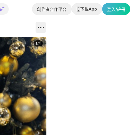
下載App
創作者合作平台
登入/註冊
1
/
4