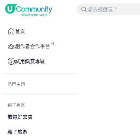
首頁
創作者合作平台
試用獎賞專區
熱門主題
親子專區
放電好去處
親子旅遊