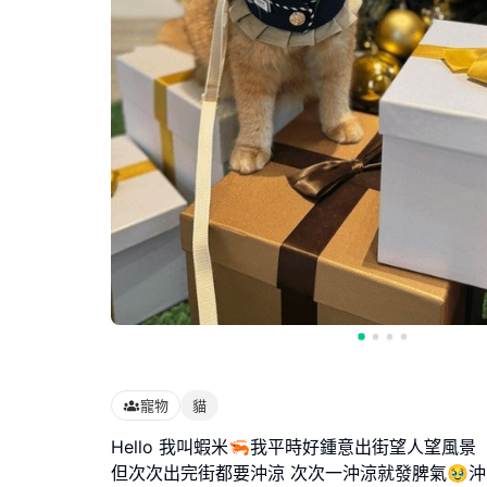
寵物
貓
Hello 我叫蝦米🦐我平時好鍾意出街望人望風景
但次次出完街都要沖涼 次次一沖涼就發脾氣🥹沖