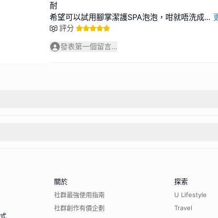
耐
希望可以試用腳掌潔護SPA泡泡，咁就唔洗成
...
評分
發表第一個留言...
關於
探索
社群最強使用指南
U Lifestyle
社群創作有價企劃
Travel
程式