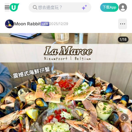
下載App
Moon Rabbit
2025/12/29
1
/
18
Next