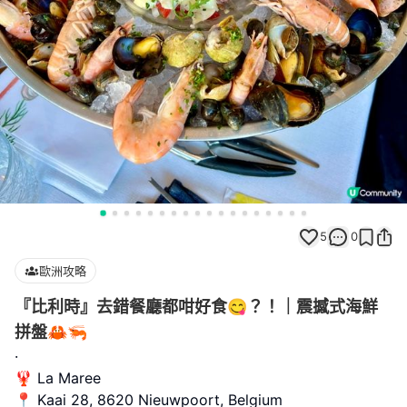
5
0
歐洲攻略
『比利時』去錯餐廳都咁好食😋？！｜震撼式海鮮
拼盤🦀🦐
·
🦞 La Maree
📍 Kaai 28, 8620 Nieuwpoort, Belgium