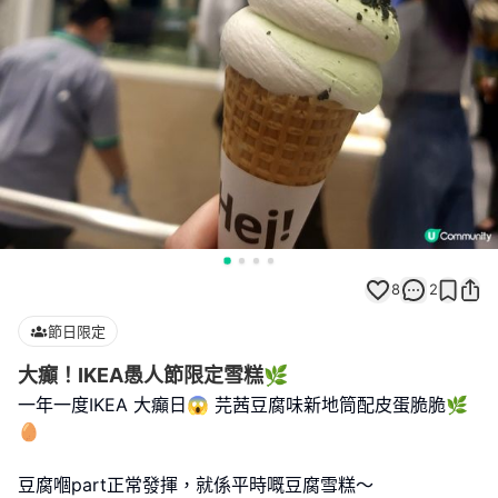
8
2
節日限定
大癲！IKEA愚人節限定雪糕🌿
一年一度IKEA 大癲日😱 芫茜豆腐味新地筒配皮蛋脆脆🌿
🥚
豆腐嗰part正常發揮，就係平時嘅豆腐雪糕～