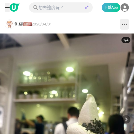
下載App
魚絲
2026/04/01
1
/
4
Next