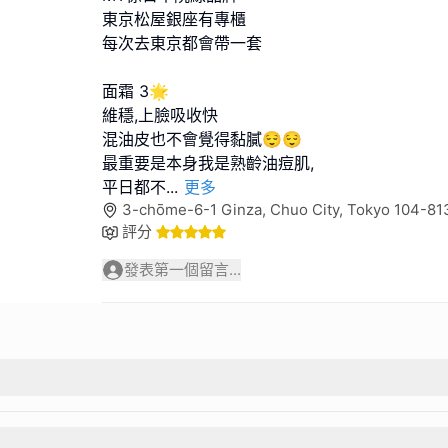
東京松屋銀座有專櫃
每次去東京都會帶一套
面霜 3🌟
維穩,上臉吸收快
混油皮也不會覺得黏膩😌😌
最重要是本身我是熟齡油痘肌,
平日都不
...
更多
3-chōme-6-1 Ginza, Chuo City, Tokyo 104-
評分
發表第一個留言...