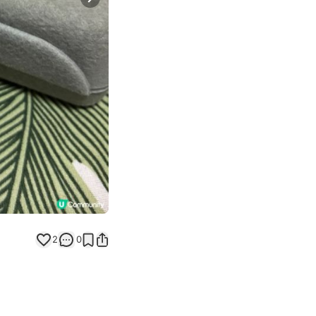
Next slide
2
0