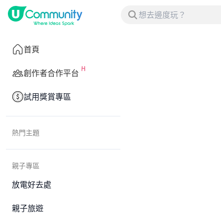
首頁
創作者合作平台
試用獎賞專區
熱門主題
親子專區
放電好去處
親子旅遊