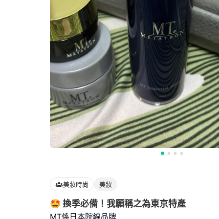
美妝時尚
美妝
🤩 換季必備！我願稱之為東京特產
MT係日本院線品牌