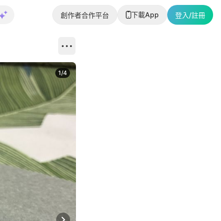
下載App
創作者合作平台
登入/註冊
1
/
4