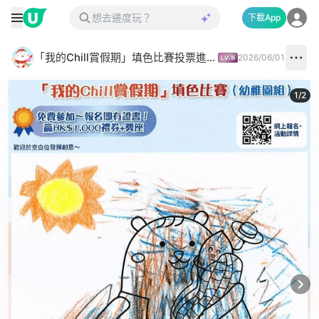
下載App
「我的Chill賞假期」填色比賽投票進行中✅
2026/06/01
1
/
2
Next