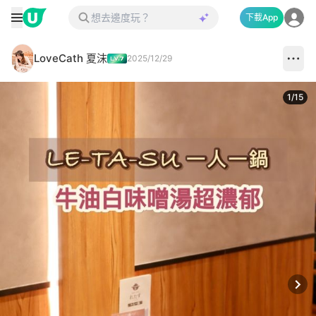
下載App
LoveCath 夏沫
2025/12/29
1
/
15
Next