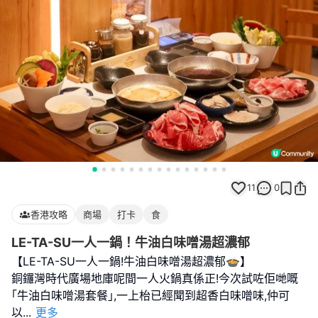
11
0
香港攻略
商場
打卡
食
LE-TA-SU一人一鍋！牛油白味噌湯超濃郁
【LE-TA-SU一人一鍋!牛油白味噌湯超濃郁🍲】
銅鑼灣時代廣場地庫呢間一人火鍋真係正!今次試咗佢哋嘅
｢牛油白味噌湯套餐｣,一上枱已經聞到超香白味噌味,仲可
以
...
更多