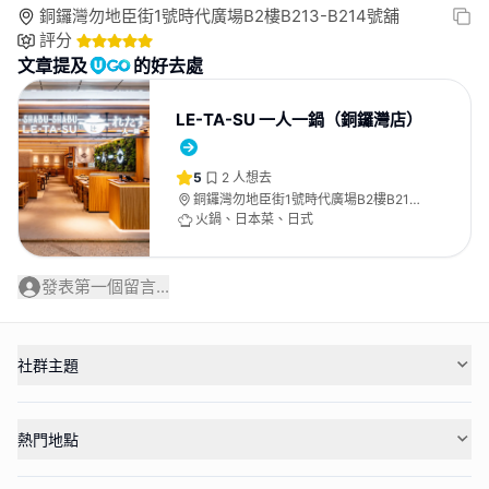
銅鑼灣勿地臣街1號時代廣場B2樓B213-B214號舖
評分
文章提及
的好去處
LE-TA-SU 一人一鍋（銅鑼灣店）
5
2
人想去
銅鑼灣勿地臣街1號時代廣場B2樓B213-
B214號舖
火鍋、日本菜、日式
發表第一個留言...
社群主題
熱門地點