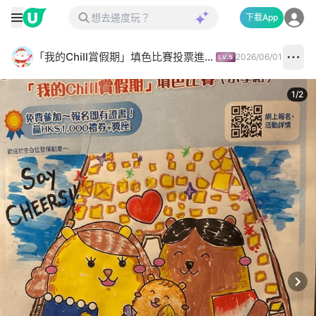
下載App
「我的Chill賞假期」填色比賽投票進行中✅
2026/06/01
1
/
2
Next