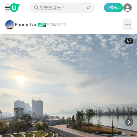
下載App
Fanny Lau
2025/12/20
1
/
2
Next