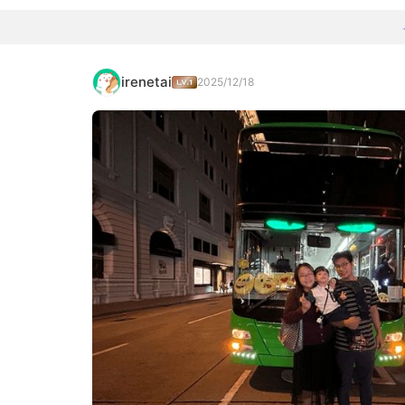
irenetai
2025/12/18