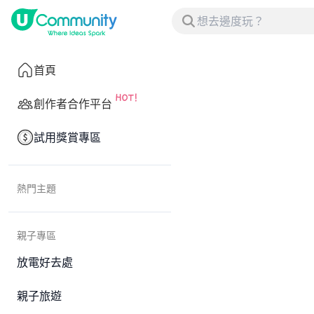
首頁
創作者合作平台
試用獎賞專區
熱門主題
親子專區
放電好去處
親子旅遊