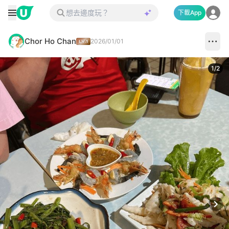
下載App
Chor Ho Chan
2026/01/01
1
/
2
Next