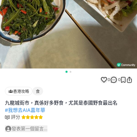
0
0
香港攻略
食
#我想去AIA嘉年華
評分
發表第一個留言...