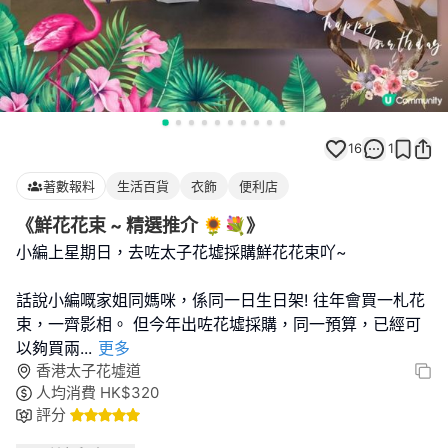
16
1
著數報料
生活百貨
衣飾
便利店
《鮮花花束 ~ 精選推介 🌻💐》
小編上星期日，去咗太子花墟採購鮮花花束吖~
話說小編嘅家姐同媽咪，係同一日生日架! 往年會買一札花
束，一齊影相。 但今年出咗花墟採購，同一預算，已經可
以夠買兩
...
更多
香港太子花墟道
人均消費
HK$
320
評分