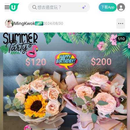
下載App
MingKwok
2024/08/30
1
/
10
Next