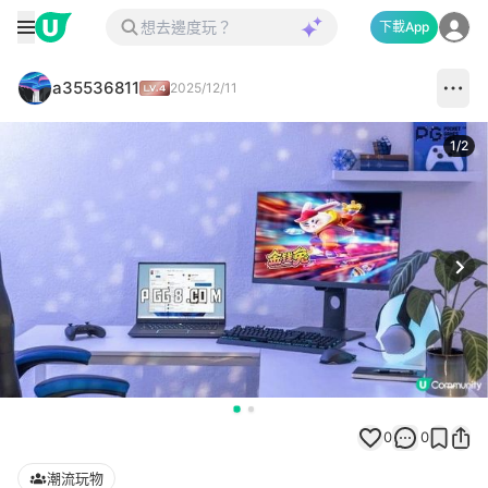
下載App
a35536811
2025/12/11
1
/
2
Next
0
0
潮流玩物