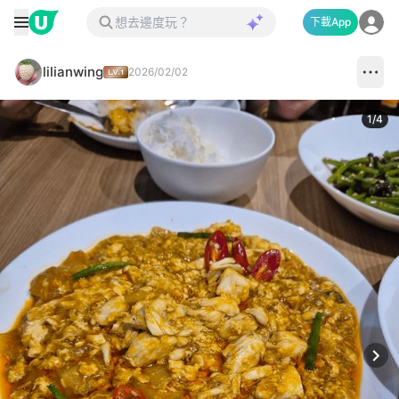
下載App
lilianwing
2026/02/02
1
/
4
Next