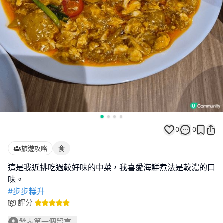
0
0
旅遊攻略
食
這是我近排吃過較好味的中菜，我喜愛海鮮煮法是較濃的口
#步步糕升
評分
發表第一個留言...