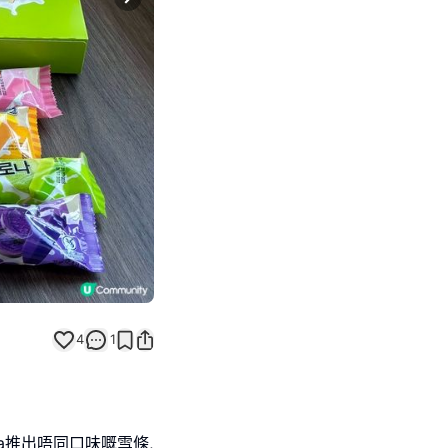
Next slide
4
1
ona推出唔同口味嘅雪條,