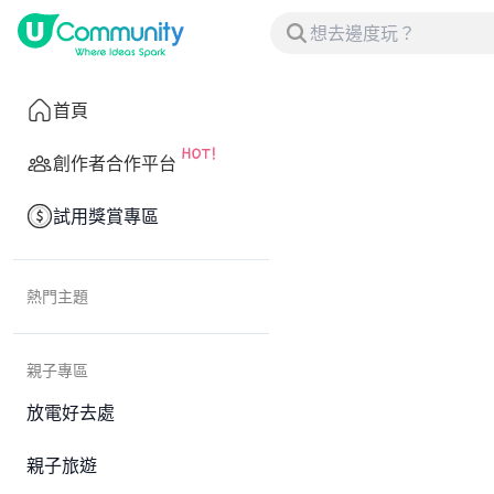
首頁
創作者合作平台
試用獎賞專區
熱門主題
親子專區
放電好去處
親子旅遊