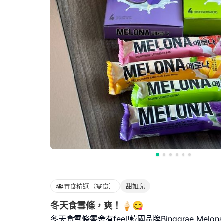
胃食精選（零食）
甜姐兒
冬天食雪條，爽！🍦😋
冬天食雪條零舍有feel!韓國品牌Binggrae Mel