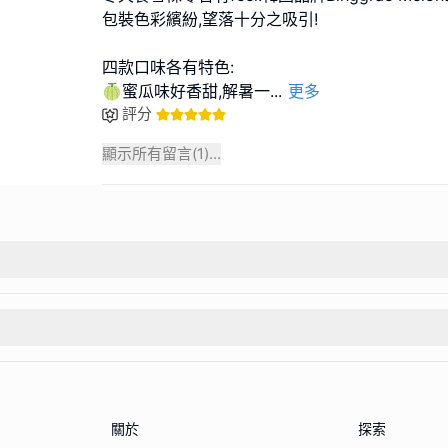
包裝色彩繽紛,望落十分之吸引!
四款口味各有特色:
🍈蜜瓜味好香甜,解暑一
...
更多
評分
顯示所有留言(
1
)...
關於
探索