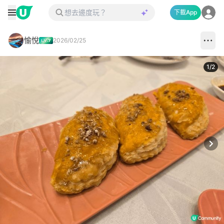
下載App
愉悅
2026/02/25
1
/
2
Next