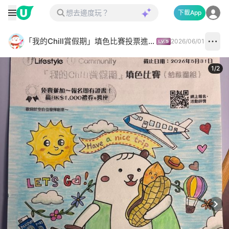
下載App
「我的Chill賞假期」填色比賽投票進行中✅
2026/06/01
1
/
2
Next