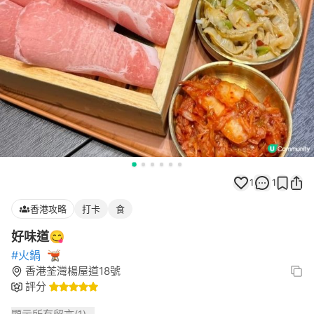
1
1
香港攻略
打卡
食
好味道😋
#火鍋
🫕
香港荃灣楊屋道18號
評分