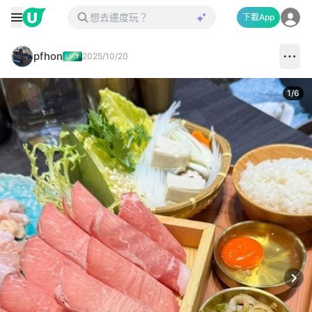
下載App
pfhon
2025/10/20
1
/
6
Next