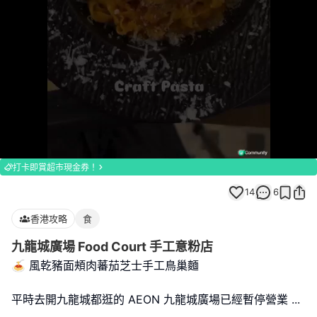
Loaded
:
Unmute
100.00%
打卡即賞超市現金券！
14
6
香港攻略
食
九龍城廣場 Food Court 手工意粉店
🍝 風乾豬面頰肉蕃茄芝士手工鳥巢麵
平時去開九龍城都逛的 AEON 九龍城廣場已經暫停營業 ...