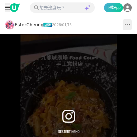
下載App
EsterCheung
2026/01/15