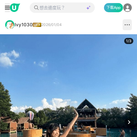
下載App
Ivy1030
2026/01/04
1
/
3
Next