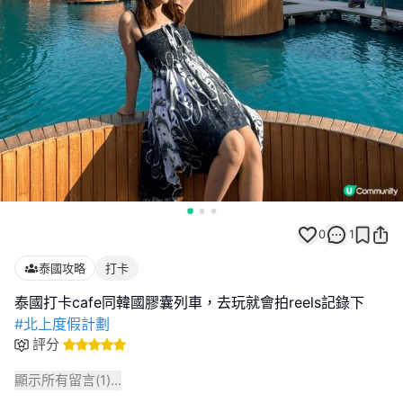
0
1
泰國攻略
打卡
#北上度假計劃
評分
顯示所有留言(
1
)...